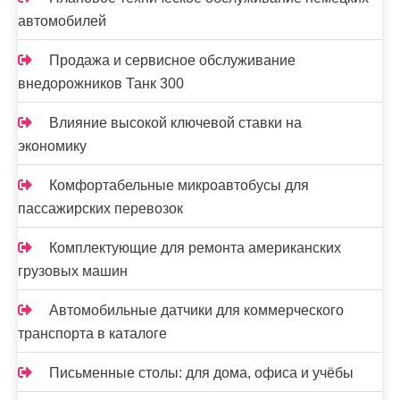
и
автомобилей
я
Продажа и сервисное обслуживание
з
внедорожников Танк 300
а
Влияние высокой ключевой ставки на
п
экономику
и
Комфортабельные микроавтобусы для
пассажирских перевозок
с
е
Комплектующие для ремонта американских
грузовых машин
й
Автомобильные датчики для коммерческого
транспорта в каталоге
Письменные столы: для дома, офиса и учёбы