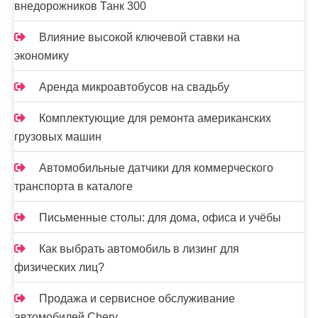
з
внедорожников Танк 300
а
Влияние высокой ключевой ставки на
п
экономику
и
Аренда микроавтобусов на свадьбу
с
Комплектующие для ремонта американских
е
грузовых машин
й
Автомобильные датчики для коммерческого
транспорта в каталоге
Письменные столы: для дома, офиса и учёбы
Как выбрать автомобиль в лизинг для
физических лиц?
Продажа и сервисное обслуживание
автомобилей Chery