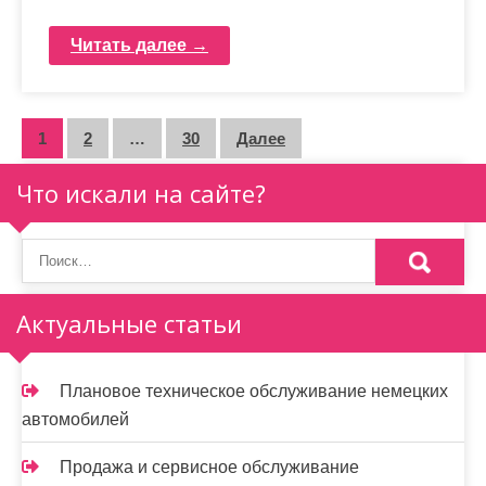
Читать далее →
П
1
2
…
30
Далее
а
Что искали на сайте?
г
и
н
Актуальные статьи
а
ц
Плановое техническое обслуживание немецких
и
автомобилей
я
Продажа и сервисное обслуживание