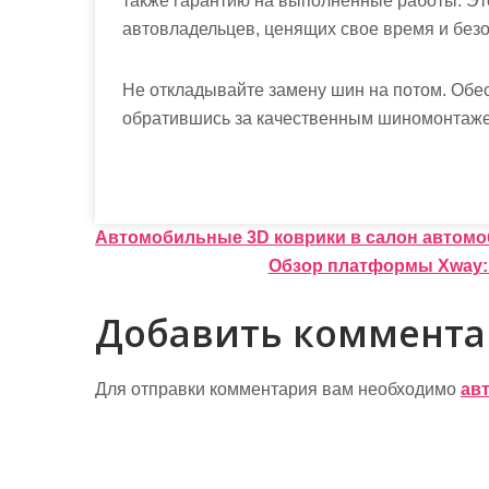
также гарантию на выполненные работы. Эт
автовладельцев, ценящих свое время и безо
Не откладывайте замену шин на потом. Обес
обратившись за качественным шиномонтаже
Н
Автомобильные 3D коврики в салон автомо
Обзор платформы Xway: 
а
в
Добавить коммент
и
г
Для отправки комментария вам необходимо
ав
а
ц