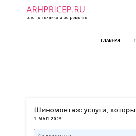
П
ARHPRICEP.RU
р
Блог о технике и её ремонте
о
м
о
ГЛАВНАЯ
т
а
т
ь
к
с
о
д
е
Шиномонтаж: услуги, котор
р
1 МАЯ 2025
ж
и