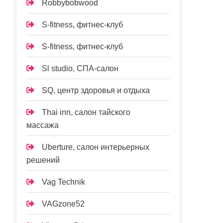
Robbybobwood
S-fitness, фитнес-клуб
S-fitness, фитнес-клуб
Sl studio, СПА-салон
SQ, центр здоровья и отдыха
Thai inn, салон тайского
массажа
Uberture, салон интерьерных
решений
Vag Technik
VAGzone52