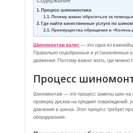
Содержание
м
о
Процесс шиномонтажа
Почему важно обратиться за помощь
м
Где найти качественные услуги по шино
у
Преимущества обращения в «Колеса-
Шиномонтаж колес
— это одна из важнейши
Правильно подобранные и установленные ш
движения. Поэтому важно знать, где можно 
Процесс шиномон
Шиномонтаж — это процесс замены шин на а
проверку дисков на предмет повреждений, у
давления в шинах. Этот процесс требует п
оборудования.