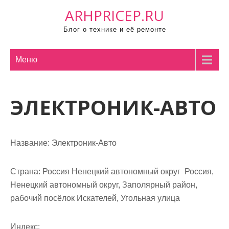
П
ARHPRICEP.RU
р
Блог о технике и её ремонте
о
м
о
Меню
т
а
ЭЛЕКТРОНИК-АВТО
т
ь
к
с
Название:
Электроник-Авто
о
д
Страна:
Россия Ненецкий автономный округ Россия,
е
Ненецкий автономный округ, Заполярный район,
р
рабочий посёлок Искателей, Угольная улица
ж
и
Индекс: