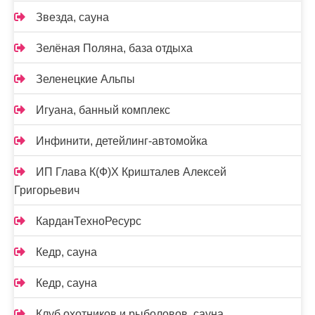
Звезда, сауна
Зелёная Поляна, база отдыха
Зеленецкие Альпы
Игуана, банный комплекс
Инфинити, детейлинг-автомойка
ИП Глава К(Ф)Х Кришталев Алексей
Григорьевич
КарданТехноРесурс
Кедр, сауна
Кедр, сауна
Клуб охотников и рыболовов, сауна