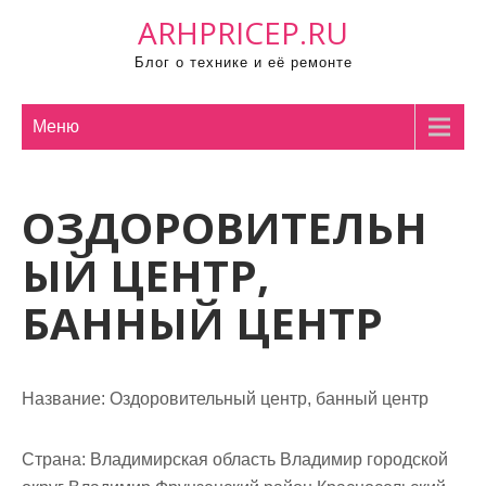
П
ARHPRICEP.RU
р
Блог о технике и её ремонте
о
м
о
Меню
т
а
ОЗДОРОВИТЕЛЬН
т
ь
ЫЙ ЦЕНТР,
к
с
БАННЫЙ ЦЕНТР
о
д
е
Название:
Оздоровительный центр, банный центр
р
ж
Страна:
Владимирская область Владимир городской
и