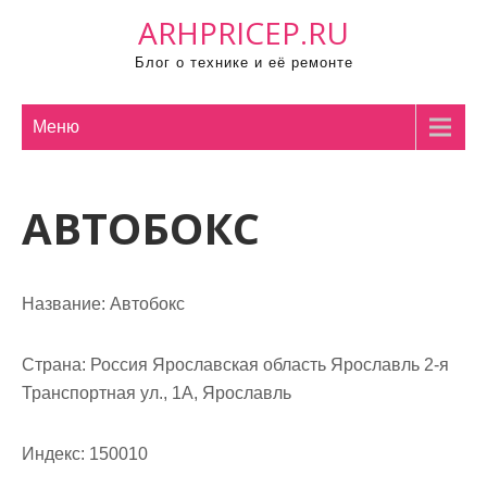
П
ARHPRICEP.RU
р
Блог о технике и её ремонте
о
м
о
Меню
т
а
АВТОБОКС
т
ь
к
с
Название:
Автобокс
о
д
Страна:
Россия Ярославская область Ярославль 2-я
е
Транспортная ул., 1А, Ярославль
р
ж
Индекс:
150010
и