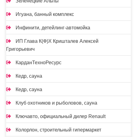
Зеленецкие Альпы
Игуана, банный комплекс
Инфинити, детейлинг-автомойка
ИП Глава К(Ф)Х Кришталев Алексей
Григорьевич
КарданТехноРесурс
Кедр, сауна
Кедр, сауна
Клуб охотников и рыболовов, сауна
Ключавто, официальный дилер Renault
Колорлон, строительный гипермаркет