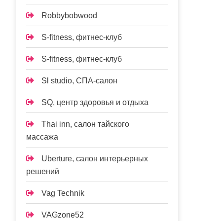
Robbybobwood
S-fitness, фитнес-клуб
S-fitness, фитнес-клуб
Sl studio, СПА-салон
SQ, центр здоровья и отдыха
Thai inn, салон тайского
массажа
Uberture, салон интерьерных
решений
Vag Technik
VAGzone52