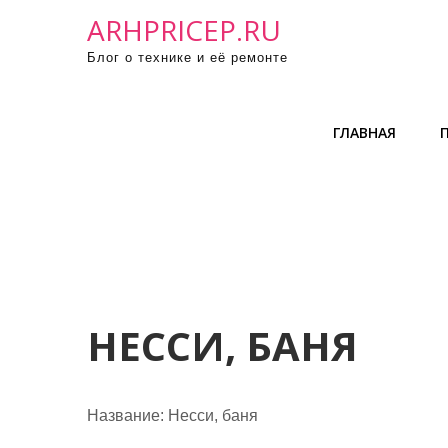
П
ARHPRICEP.RU
р
Блог о технике и её ремонте
о
м
о
ГЛАВНАЯ
т
а
т
ь
к
с
о
д
НЕССИ, БАНЯ
е
р
ж
Название:
Несси, баня
и