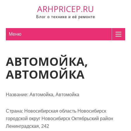
П
ARHPRICEP.RU
р
Блог о технике и её ремонте
о
м
о
Меню
т
а
АВТОМОЙКА,
т
ь
АВТОМОЙКА
к
с
о
Название:
Автомойка, Автомойка
д
е
р
Страна:
Новосибирская область Новосибирск
ж
городской округ Новосибирск Октябрьский район
и
Ленинградская, 242