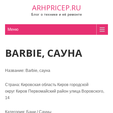
П
ARHPRICEP.RU
р
Блог о технике и её ремонте
о
м
о
Меню
т
а
BARBIE, САУНА
т
ь
к
с
Название:
Barbie, сауна
о
д
Страна:
Кировская область Киров городской
е
округ Киров Первомайский район улица Воровского,
р
14
ж
и
Категория:
Бани / Сауны