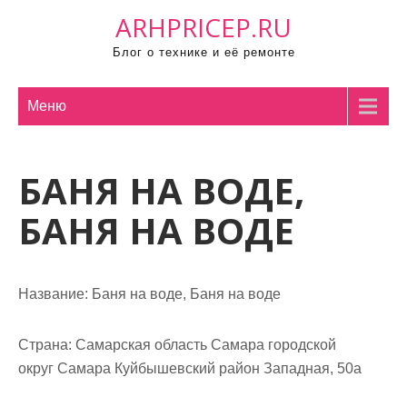
П
ARHPRICEP.RU
р
Блог о технике и её ремонте
о
м
о
Меню
т
а
БАНЯ НА ВОДЕ,
т
ь
БАНЯ НА ВОДЕ
к
с
о
Название:
Баня на воде, Баня на воде
д
е
р
Страна:
Самарская область Самара городской
ж
округ Самара Куйбышевский район Западная, 50а
и