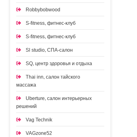
Robbybobwood
S-fitness, фитнес-клуб
S-fitness, фитнес-клуб
Sl studio, СПА-салон
SQ, центр здоровья и отдыха
Thai inn, салон тайского
массажа
Uberture, салон интерьерных
решений
Vag Technik
VAGzone52