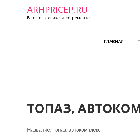
П
ARHPRICEP.RU
р
Блог о технике и её ремонте
о
м
о
ГЛАВНАЯ
т
а
т
ь
к
с
о
д
ТОПАЗ, АВТОКО
е
р
ж
Название:
Топаз, автокомплекс
и