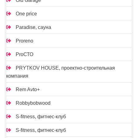
Old Garage
One price
Paradise, сауна
Proreno
ProСТО
PRYTKOV HOUSE, проектно-строительная
компания
Rem Avto+
Robbybobwood
S-fitness, фитнес-клуб
S-fitness, фитнес-клуб