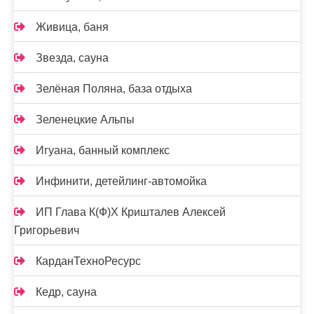
Живица, баня
Звезда, сауна
Зелёная Поляна, база отдыха
Зеленецкие Альпы
Игуана, банный комплекс
Инфинити, детейлинг-автомойка
ИП Глава К(Ф)Х Кришталев Алексей
Григорьевич
КарданТехноРесурс
Кедр, сауна