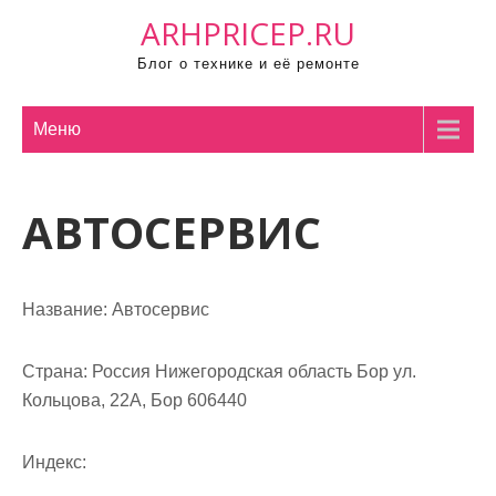
П
ARHPRICEP.RU
р
Блог о технике и её ремонте
о
м
о
Меню
т
а
АВТОСЕРВИС
т
ь
к
с
Название:
Автосервис
о
д
Страна:
Россия Нижегородская область Бор ул.
е
Кольцова, 22А, Бор 606440
р
ж
Индекс:
и