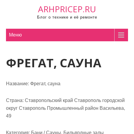
П
ARHPRICEP.RU
р
Блог о технике и её ремонте
о
м
о
Меню
т
а
ФРЕГАТ, САУНА
т
ь
к
с
Название:
Фрегат, сауна
о
д
Страна:
Ставропольский край Ставрополь городской
е
округ Ставрополь Промышленный район Васильева,
р
49
ж
и
Категория:
Бани / Сауны, Бильярдные залы