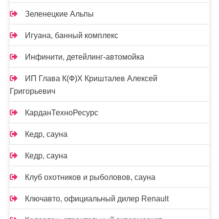
Зеленецкие Альпы
Игуана, банный комплекс
Инфинити, детейлинг-автомойка
ИП Глава К(Ф)Х Кришталев Алексей
Григорьевич
КарданТехноРесурс
Кедр, сауна
Кедр, сауна
Клуб охотников и рыболовов, сауна
Ключавто, официальный дилер Renault