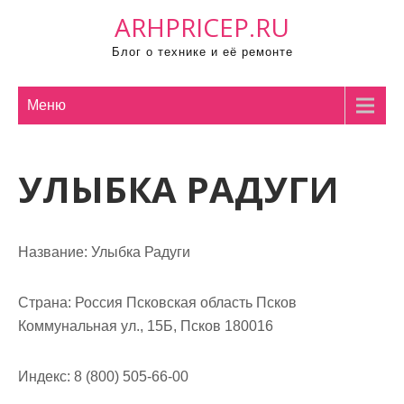
П
ARHPRICEP.RU
р
Блог о технике и её ремонте
о
м
о
Меню
т
а
УЛЫБКА РАДУГИ
т
ь
к
с
Название:
Улыбка Радуги
о
д
Страна:
Россия Псковская область Псков
е
Коммунальная ул., 15Б, Псков 180016
р
ж
Индекс:
8 (800) 505-66-00
и