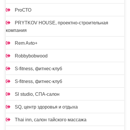
ProСТО
PRYTKOV HOUSE, проектно-строительная
компания
Rem Avto+
Robbybobwood
S-fitness, фитнес-клуб
S-fitness, фитнес-клуб
Sl studio, СПА-салон
SQ, центр здоровья и отдыха
Thai inn, салон тайского массажа