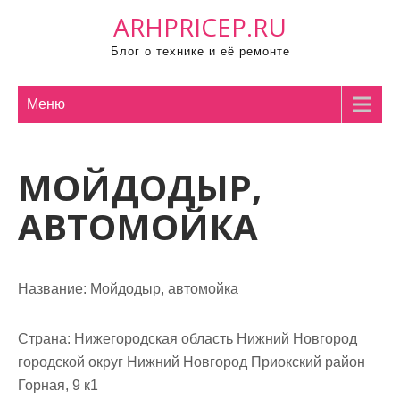
П
ARHPRICEP.RU
р
Блог о технике и её ремонте
о
м
о
Меню
т
а
МОЙДОДЫР,
т
ь
АВТОМОЙКА
к
с
о
Название:
Мойдодыр, автомойка
д
е
р
Страна:
Нижегородская область Нижний Новгород
ж
городской округ Нижний Новгород Приокский район
и
Горная, 9 к1