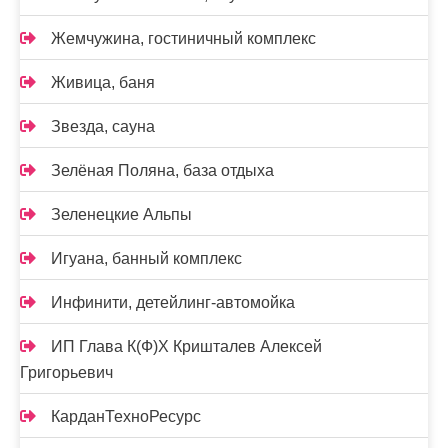
Жемчужина, гостиничный комплекс
Живица, баня
Звезда, сауна
Зелёная Поляна, база отдыха
Зеленецкие Альпы
Игуана, банный комплекс
Инфинити, детейлинг-автомойка
ИП Глава К(Ф)Х Кришталев Алексей
Григорьевич
КарданТехноРесурс