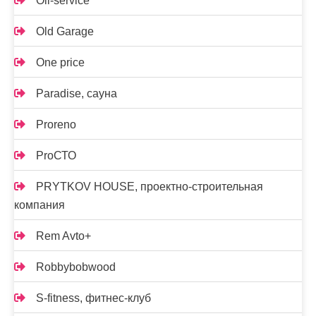
Oil-service
Old Garage
One price
Paradise, сауна
Proreno
ProСТО
PRYTKOV HOUSE, проектно-строительная
компания
Rem Avto+
Robbybobwood
S-fitness, фитнес-клуб