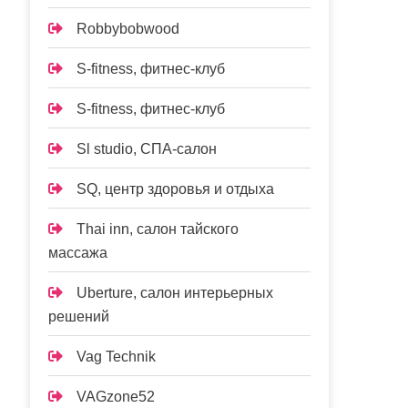
Robbybobwood
S-fitness, фитнес-клуб
S-fitness, фитнес-клуб
Sl studio, СПА-салон
SQ, центр здоровья и отдыха
Thai inn, салон тайского
массажа
Uberture, салон интерьерных
решений
Vag Technik
VAGzone52