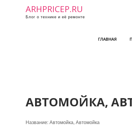
П
ARHPRICEP.RU
р
Блог о технике и её ремонте
о
м
о
ГЛАВНАЯ
т
а
т
ь
к
с
о
д
АВТОМОЙКА, А
е
р
ж
Название:
Автомойка, Автомойка
и