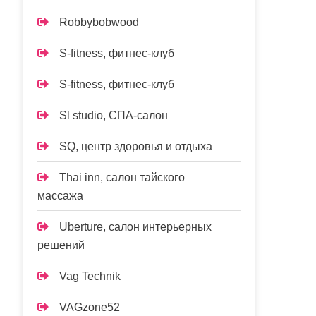
Robbybobwood
S-fitness, фитнес-клуб
S-fitness, фитнес-клуб
Sl studio, СПА-салон
SQ, центр здоровья и отдыха
Thai inn, салон тайского
массажа
Uberture, салон интерьерных
решений
Vag Technik
VAGzone52