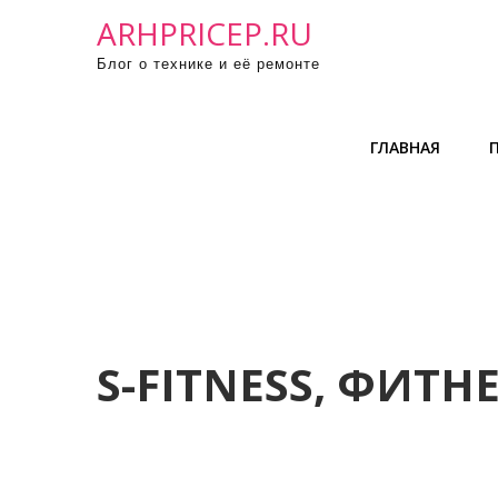
П
ARHPRICEP.RU
р
Блог о технике и её ремонте
о
м
о
ГЛАВНАЯ
т
а
т
ь
к
с
о
д
S-FITNESS, ФИТН
е
р
ж
и