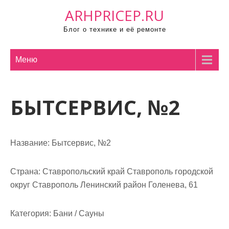
П
ARHPRICEP.RU
р
Блог о технике и её ремонте
о
м
о
Меню
т
а
БЫТСЕРВИС, №2
т
ь
к
с
Название:
Бытсервис, №2
о
д
Страна:
Ставропольский край Ставрополь городской
е
округ Ставрополь Ленинский район Голенева, 61
р
ж
Категория:
Бани / Сауны
и