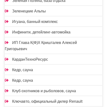
Зелёная Поляна, база отдыха
Зеленецкие Альпы
Игуана, банный комплекс
Инфинити, детейлинг-автомойка
ИП Глава К(Ф)Х Кришталев Алексей
Григорьевич
КарданТехноРесурс
Кедр, сауна
Кедр, сауна
Клуб охотников и рыболовов, сауна
Ключавто, официальный дилер Renault