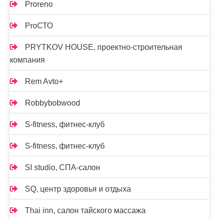
Proreno
ProСТО
PRYTKOV HOUSE, проектно-строительная
компания
Rem Avto+
Robbybobwood
S-fitness, фитнес-клуб
S-fitness, фитнес-клуб
Sl studio, СПА-салон
SQ, центр здоровья и отдыха
Thai inn, салон тайского массажа