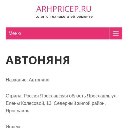
П
ARHPRICEP.RU
р
Блог о технике и её ремонте
о
м
о
Меню
т
а
АВТОНЯНЯ
т
ь
к
с
Название:
Автоняня
о
д
Страна:
Россия Ярославская область Ярославль ул.
е
Елены Колесовой, 13, Северный жилой район,
р
Ярославль
ж
и
Индекс: