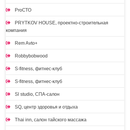
ProСТО
PRYTKOV HOUSE, проектно-строительная
компания
Rem Avto+
Robbybobwood
S-fitness, фитнес-клуб
S-fitness, фитнес-клуб
Sl studio, СПА-салон
SQ, центр здоровья и отдыха
Thai inn, салон тайского массажа