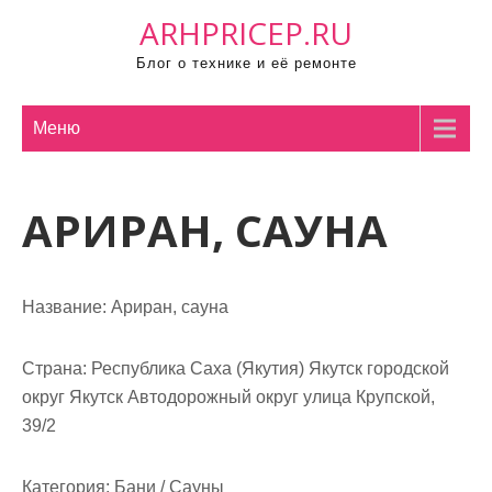
П
ARHPRICEP.RU
р
Блог о технике и её ремонте
о
м
о
Меню
т
а
АРИРАН, САУНА
т
ь
к
с
Название:
Ариран, сауна
о
д
Страна:
Республика Саха (Якутия) Якутск городской
е
округ Якутск Автодорожный округ улица Крупской,
р
39/2
ж
и
Категория:
Бани / Сауны