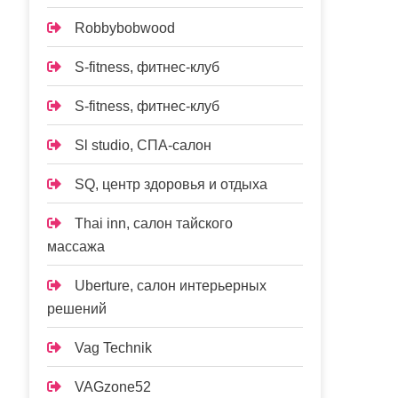
Robbybobwood
S-fitness, фитнес-клуб
S-fitness, фитнес-клуб
Sl studio, СПА-салон
SQ, центр здоровья и отдыха
Thai inn, салон тайского
массажа
Uberture, салон интерьерных
решений
Vag Technik
VAGzone52