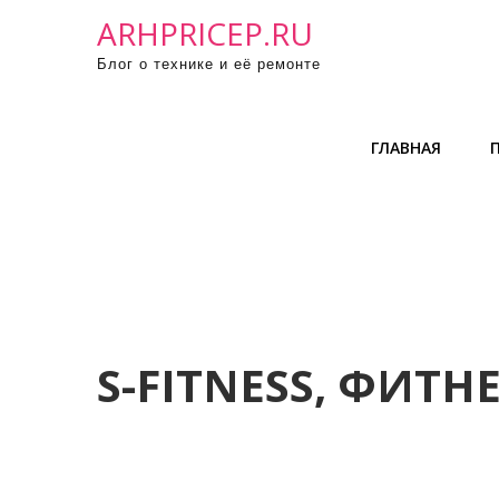
П
ARHPRICEP.RU
р
Блог о технике и её ремонте
о
м
о
ГЛАВНАЯ
т
а
т
ь
к
с
о
д
S-FITNESS, ФИТН
е
р
ж
и