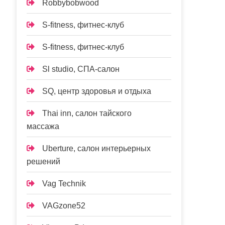
Robbybobwood
S-fitness, фитнес-клуб
S-fitness, фитнес-клуб
Sl studio, СПА-салон
SQ, центр здоровья и отдыха
Thai inn, салон тайского
массажа
Uberture, салон интерьерных
решений
Vag Technik
VAGzone52