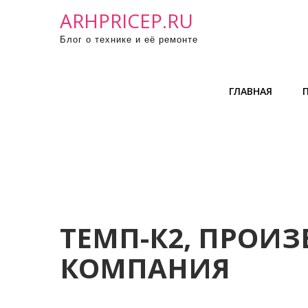
П
ARHPRICEP.RU
р
Блог о технике и её ремонте
о
м
о
ГЛАВНАЯ
т
а
т
ь
к
с
о
д
ТЕМП-К2, ПРОИ
е
КОМПАНИЯ
р
ж
и