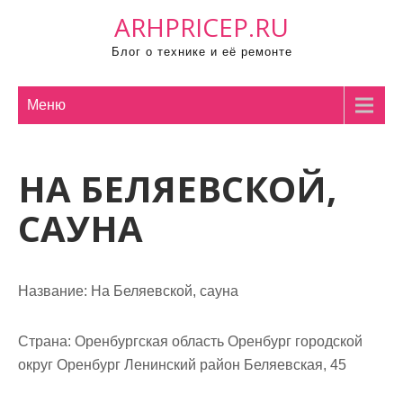
П
ARHPRICEP.RU
р
Блог о технике и её ремонте
о
м
о
Меню
т
а
НА БЕЛЯЕВСКОЙ,
т
ь
САУНА
к
с
о
Название:
На Беляевской, сауна
д
е
р
Страна:
Оренбургская область Оренбург городской
ж
округ Оренбург Ленинский район Беляевская, 45
и