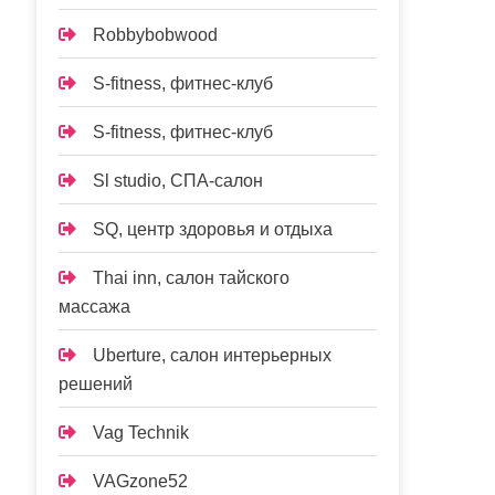
Robbybobwood
S-fitness, фитнес-клуб
S-fitness, фитнес-клуб
Sl studio, СПА-салон
SQ, центр здоровья и отдыха
Thai inn, салон тайского
массажа
Uberture, салон интерьерных
решений
Vag Technik
VAGzone52