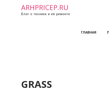
П
ARHPRICEP.RU
р
Блог о технике и её ремонте
о
м
о
ГЛАВНАЯ
т
а
т
ь
к
с
о
д
GRASS
е
р
ж
и