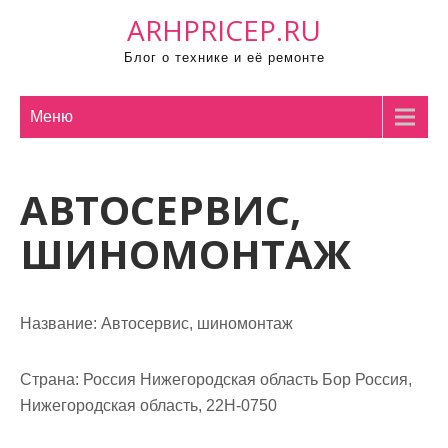
П
ARHPRICEP.RU
р
Блог о технике и её ремонте
о
м
о
Меню
т
а
АВТОСЕРВИС,
т
ь
ШИНОМОНТАЖ
к
с
о
Название:
Автосервис, шиномонтаж
д
е
р
Страна:
Россия Нижегородская область Бор Россия,
ж
Нижегородская область, 22Н-0750
и