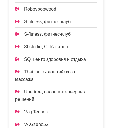
Robbybobwood
S-fitness, фитнес-клуб
S-fitness, фитнес-клуб
Sl studio, СПА-салон
SQ, центр здоровья и отдыха
Thai inn, салон тайского
массажа
Uberture, салон интерьерных
решений
Vag Technik
VAGzone52