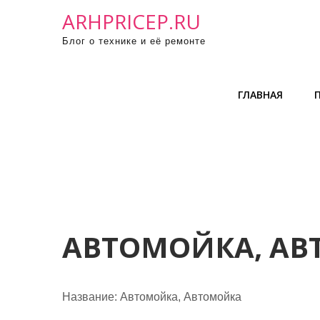
П
ARHPRICEP.RU
р
Блог о технике и её ремонте
о
м
о
ГЛАВНАЯ
т
а
т
ь
к
с
о
д
АВТОМОЙКА, А
е
р
ж
Название:
Автомойка, Автомойка
и