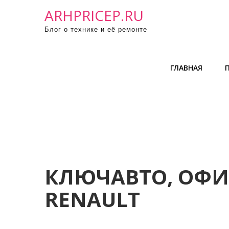
П
ARHPRICEP.RU
р
Блог о технике и её ремонте
о
м
о
ГЛАВНАЯ
т
а
т
ь
к
с
о
д
КЛЮЧАВТО, ОФ
е
RENAULT
р
ж
и