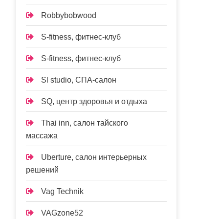
Robbybobwood
S-fitness, фитнес-клуб
S-fitness, фитнес-клуб
Sl studio, СПА-салон
SQ, центр здоровья и отдыха
Thai inn, салон тайского
массажа
Uberture, салон интерьерных
решений
Vag Technik
VAGzone52