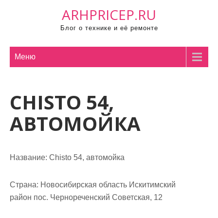
П
ARHPRICEP.RU
р
Блог о технике и её ремонте
о
м
о
Меню
т
а
CHISTO 54,
т
ь
АВТОМОЙКА
к
с
о
Название:
Chisto 54, автомойка
д
е
р
Страна:
Новосибирская область Искитимский
ж
район пос. Чернореченский Советская, 12
и