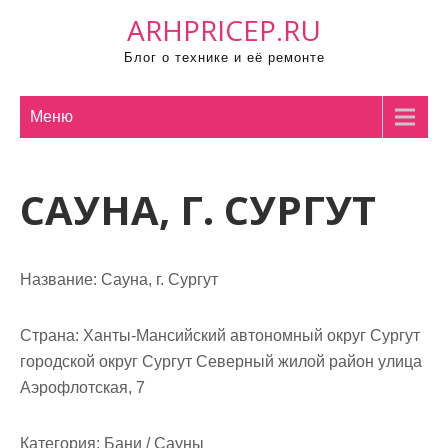
П
ARHPRICEP.RU
р
Блог о технике и её ремонте
о
м
о
Меню
т
а
САУНА, Г. СУРГУТ
т
ь
к
с
Название:
Сауна, г. Сургут
о
д
Страна:
Ханты-Мансийский автономный округ Сургут
е
городской округ Сургут Северный жилой район улица
р
Аэрофлотская, 7
ж
и
Категория:
Бани / Сауны