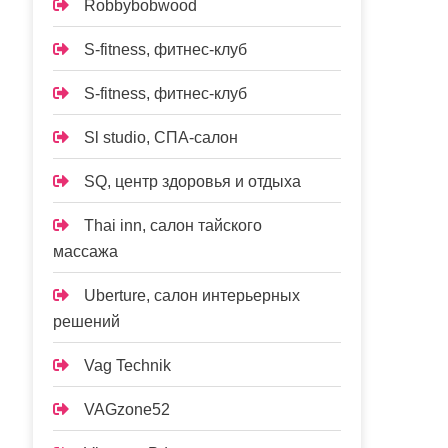
Robbybobwood
S-fitness, фитнес-клуб
S-fitness, фитнес-клуб
Sl studio, СПА-салон
SQ, центр здоровья и отдыха
Thai inn, салон тайского
массажа
Uberture, салон интерьерных
решений
Vag Technik
VAGzone52