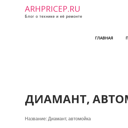
П
ARHPRICEP.RU
р
Блог о технике и её ремонте
о
м
о
ГЛАВНАЯ
т
а
т
ь
к
с
о
д
ДИАМАНТ, АВТ
е
р
ж
Название:
Диамант, автомойка
и