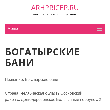
П
ARHPRICEP.RU
р
Блог о технике и её ремонте
о
м
о
Меню
т
а
БОГАТЫРСКИЕ
т
ь
БАНИ
к
с
о
Название:
Богатырские бани
д
е
р
Страна:
Челябинская область Сосновский
ж
район с. Долгодеревенское Больничный переулок, 2
и