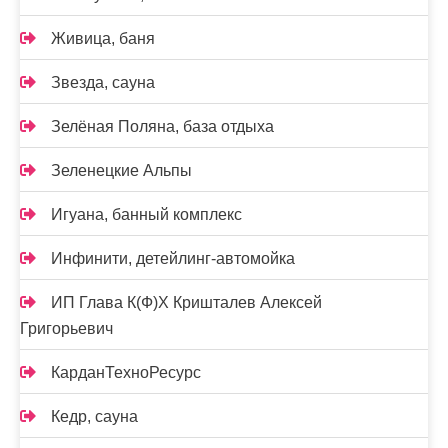
Живица, баня
Звезда, сауна
Зелёная Поляна, база отдыха
Зеленецкие Альпы
Игуана, банный комплекс
Инфинити, детейлинг-автомойка
ИП Глава К(Ф)Х Кришталев Алексей
Григорьевич
КарданТехноРесурс
Кедр, сауна