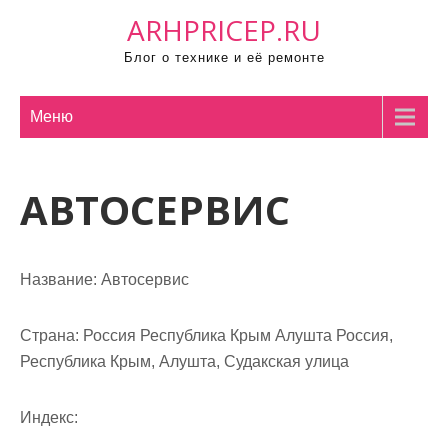
П
ARHPRICEP.RU
р
Блог о технике и её ремонте
о
м
о
Меню
т
а
АВТОСЕРВИС
т
ь
к
с
Название:
Автосервис
о
д
Страна:
Россия Республика Крым Алушта Россия,
е
Республика Крым, Алушта, Судакская улица
р
ж
Индекс:
и