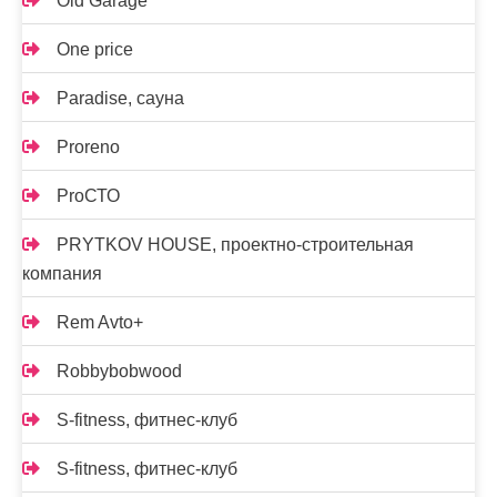
Old Garage
One price
Paradise, сауна
Proreno
ProСТО
PRYTKOV HOUSE, проектно-строительная
компания
Rem Avto+
Robbybobwood
S-fitness, фитнес-клуб
S-fitness, фитнес-клуб