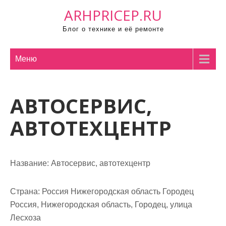
П
ARHPRICEP.RU
р
Блог о технике и её ремонте
о
м
о
Меню
т
а
АВТОСЕРВИС,
т
ь
АВТОТЕХЦЕНТР
к
с
о
Название:
Автосервис, автотехцентр
д
е
р
Страна:
Россия Нижегородская область Городец
ж
Россия, Нижегородская область, Городец, улица
и
Лесхоза