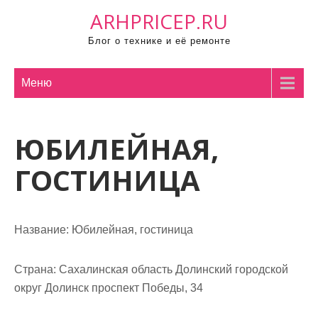
П
ARHPRICEP.RU
р
Блог о технике и её ремонте
о
м
о
Меню
т
а
ЮБИЛЕЙНАЯ,
т
ь
ГОСТИНИЦА
к
с
о
Название:
Юбилейная, гостиница
д
е
р
Страна:
Сахалинская область Долинский городской
ж
округ Долинск проспект Победы, 34
и