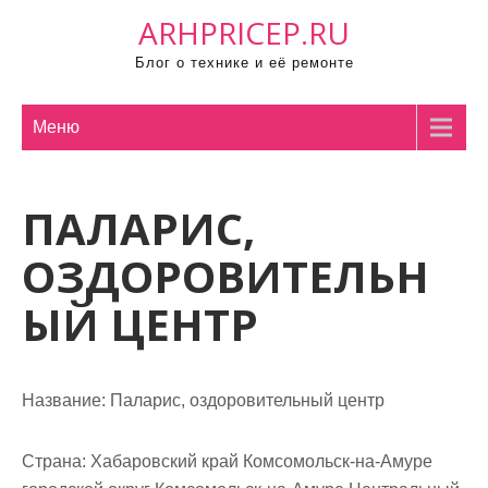
П
ARHPRICEP.RU
р
Блог о технике и её ремонте
о
м
о
Меню
т
а
ПАЛАРИС,
т
ь
ОЗДОРОВИТЕЛЬН
к
с
ЫЙ ЦЕНТР
о
д
е
Название:
Паларис, оздоровительный центр
р
ж
Страна:
Хабаровский край Комсомольск-на-Амуре
и