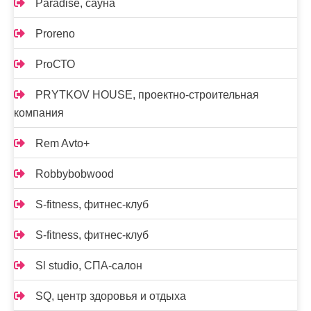
Paradise, сауна
Proreno
ProСТО
PRYTKOV HOUSE, проектно-строительная
компания
Rem Avto+
Robbybobwood
S-fitness, фитнес-клуб
S-fitness, фитнес-клуб
Sl studio, СПА-салон
SQ, центр здоровья и отдыха