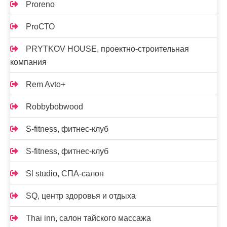
Proreno
ProСТО
PRYTKOV HOUSE, проектно-строительная
компания
Rem Avto+
Robbybobwood
S-fitness, фитнес-клуб
S-fitness, фитнес-клуб
Sl studio, СПА-салон
SQ, центр здоровья и отдыха
Thai inn, салон тайского массажа