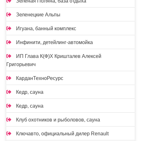
Зелёная Поляна, база отдыха
Зеленецкие Альпы
Игуана, банный комплекс
Инфинити, детейлинг-автомойка
ИП Глава К(Ф)Х Кришталев Алексей
Григорьевич
КарданТехноРесурс
Кедр, сауна
Кедр, сауна
Клуб охотников и рыболовов, сауна
Ключавто, официальный дилер Renault