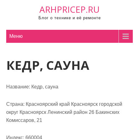
П
ARHPRICEP.RU
р
Блог о технике и её ремонте
о
м
о
Меню
т
а
КЕДР, САУНА
т
ь
к
с
Название:
Кедр, сауна
о
д
Страна:
Красноярский край Красноярск городской
е
округ Красноярск Ленинский район 26 Бакинских
р
Комиссаров, 21
ж
и
Индекс:
660004