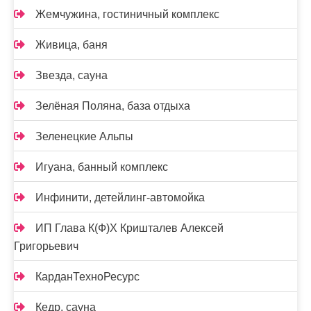
Жемчужина, гостиничный комплекс
Живица, баня
Звезда, сауна
Зелёная Поляна, база отдыха
Зеленецкие Альпы
Игуана, банный комплекс
Инфинити, детейлинг-автомойка
ИП Глава К(Ф)Х Кришталев Алексей
Григорьевич
КарданТехноРесурс
Кедр, сауна