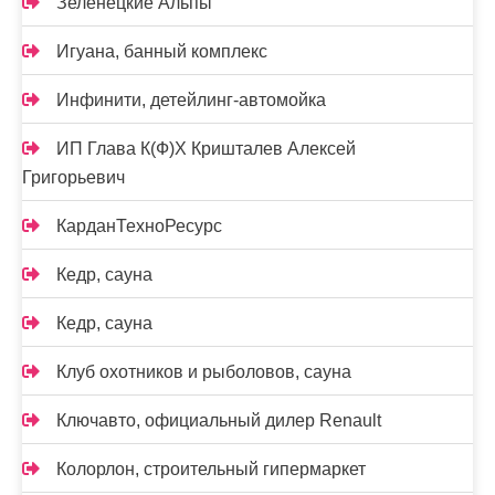
Зеленецкие Альпы
Игуана, банный комплекс
Инфинити, детейлинг-автомойка
ИП Глава К(Ф)Х Кришталев Алексей
Григорьевич
КарданТехноРесурс
Кедр, сауна
Кедр, сауна
Клуб охотников и рыболовов, сауна
Ключавто, официальный дилер Renault
Колорлон, строительный гипермаркет