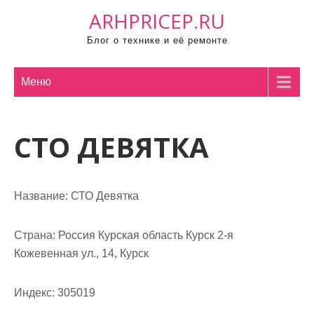
П
ARHPRICEP.RU
р
Блог о технике и её ремонте
о
м
о
Меню
т
а
СТО ДЕВЯТКА
т
ь
к
с
Название:
СТО Девятка
о
д
Страна:
Россия Курская область Курск 2-я
е
Кожевенная ул., 14, Курск
р
ж
Индекс:
305019
и