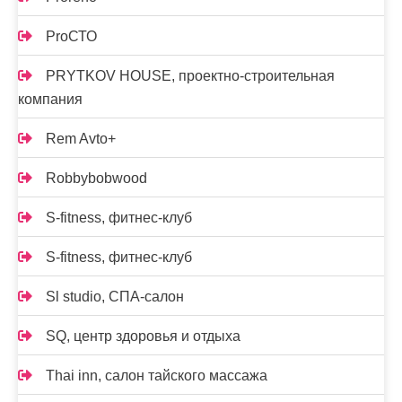
ProСТО
PRYTKOV HOUSE, проектно-строительная
компания
Rem Avto+
Robbybobwood
S-fitness, фитнес-клуб
S-fitness, фитнес-клуб
Sl studio, СПА-салон
SQ, центр здоровья и отдыха
Thai inn, салон тайского массажа