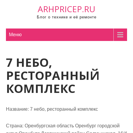
П
ARHPRICEP.RU
р
Блог о технике и её ремонте
о
м
о
Меню
т
а
7 НЕБО,
т
ь
РЕСТОРАННЫЙ
к
с
КОМПЛЕКС
о
д
е
Название:
7 небо, ресторанный комплекс
р
ж
Страна:
Оренбургская область Оренбург городской
и