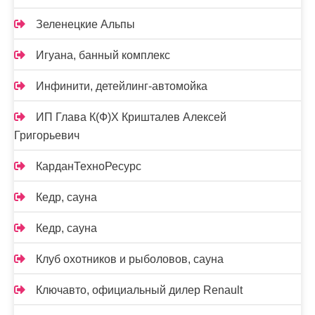
Зеленецкие Альпы
Игуана, банный комплекс
Инфинити, детейлинг-автомойка
ИП Глава К(Ф)Х Кришталев Алексей
Григорьевич
КарданТехноРесурс
Кедр, сауна
Кедр, сауна
Клуб охотников и рыболовов, сауна
Ключавто, официальный дилер Renault