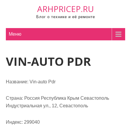
П
ARHPRICEP.RU
р
Блог о технике и её ремонте
о
м
о
Меню
т
а
VIN-AUTO PDR
т
ь
к
с
Название:
Vin-auto Pdr
о
д
Страна:
Россия Республика Крым Севастополь
е
Индустриальная ул., 12, Севастополь
р
ж
Индекс:
299040
и