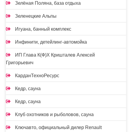
Зелёная Поляна, база отдыха
Зеленецкие Альпы
Игуана, банный комплекс
Инфинити, детейлинг-автомойка
ИП Глава К(Ф)Х Кришталев Алексей
Григорьевич
КарданТехноРесурс
Кедр, сауна
Кедр, сауна
Клуб охотников и рыболовов, сауна
Ключавто, официальный дилер Renault