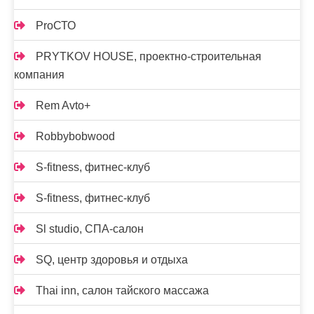
ProСТО
PRYTKOV HOUSE, проектно-строительная
компания
Rem Avto+
Robbybobwood
S-fitness, фитнес-клуб
S-fitness, фитнес-клуб
Sl studio, СПА-салон
SQ, центр здоровья и отдыха
Thai inn, салон тайского массажа