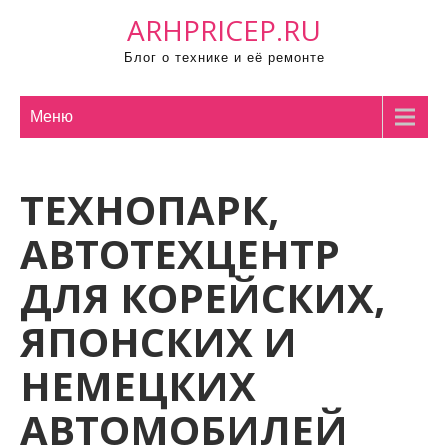
П
ARHPRICEP.RU
р
Блог о технике и её ремонте
о
м
о
Меню
т
а
ТЕХНОПАРК,
т
ь
АВТОТЕХЦЕНТР
к
с
ДЛЯ КОРЕЙСКИХ,
о
ЯПОНСКИХ И
д
е
НЕМЕЦКИХ
р
ж
АВТОМОБИЛЕЙ
и