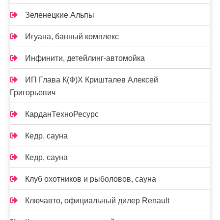
Зеленецкие Альпы
Игуана, банный комплекс
Инфинити, детейлинг-автомойка
ИП Глава К(Ф)Х Кришталев Алексей
Григорьевич
КарданТехноРесурс
Кедр, сауна
Кедр, сауна
Клуб охотников и рыболовов, сауна
Ключавто, официальный дилер Renault