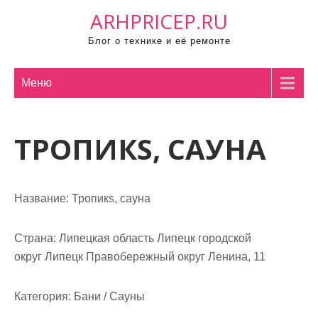
П
ARHPRICEP.RU
р
Блог о технике и её ремонте
о
м
о
Меню
т
а
ТРОПИКS, САУНА
т
ь
к
с
Название:
Тропикs, сауна
о
д
Страна:
Липецкая область Липецк городской
е
округ Липецк Правобережный округ Ленина, 11
р
ж
Категория:
Бани / Сауны
и