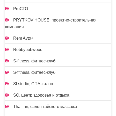
ProСТО
PRYTKOV HOUSE, проектно-строительная
компания
Rem Avto+
Robbybobwood
S-fitness, фитнес-клуб
S-fitness, фитнес-клуб
Sl studio, СПА-салон
SQ, центр здоровья и отдыха
Thai inn, салон тайского массажа