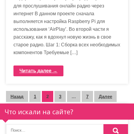
для прослушивания онлайн радио через
интернет В данном проекте сначала
выполняется настройка Raspberry Pi для
использования ‘AirPlay’. Во второй части я
расскажу, как я вдохнул новую жизнь в свое
старое радио. Шаг 1: Сборка всех необходимых
компонентов Требуемые […]
Читать далее →
П
Назад
1
2
3
…
7
Далее
а
Что искали на сайте?
г
и