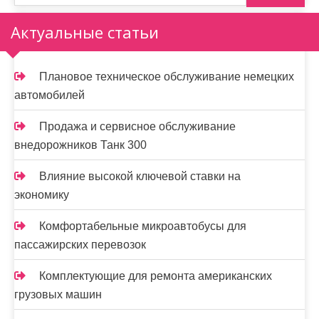
н
Актуальные статьи
а
ц
Плановое техническое обслуживание немецких
и
автомобилей
я
Продажа и сервисное обслуживание
з
внедорожников Танк 300
а
Влияние высокой ключевой ставки на
п
экономику
и
Комфортабельные микроавтобусы для
пассажирских перевозок
с
е
Комплектующие для ремонта американских
грузовых машин
й