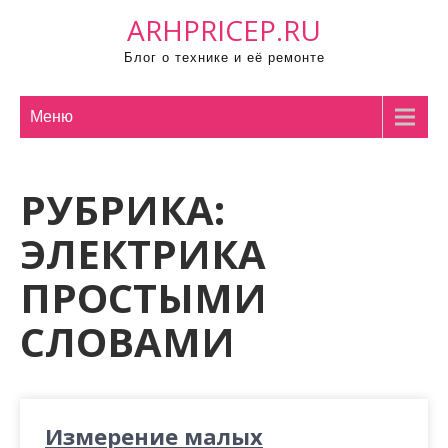
П
ARHPRICEP.RU
р
Блог о технике и её ремонте
о
м
о
Меню
т
а
РУБРИКА:
т
ь
ЭЛЕКТРИКА
к
с
ПРОСТЫМИ
о
СЛОВАМИ
д
е
р
ж
и
Измерение малых