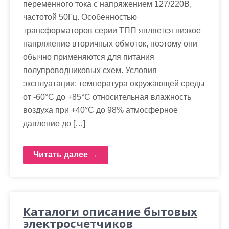
м
переменного тока с напряжением 127/220В,
о
частотой 50Гц. Особенностью
м
трансформаторов серии ТПП является низкое
у
напряжение вторичных обмоток, поэтому они
обычно применяются для питания
полупроводниковых схем. Условия
эксплуатации: температура окружающей среды
от -60°С до +85°С относительная влажность
воздуха при +40°С до 98% атмосферное
давление до […]
Читать далее →
Каталоги описание бытовых
электросчетчиков