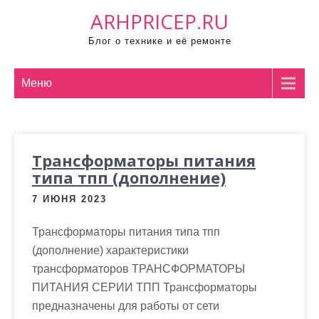
П
ARHPRICEP.RU
р
Блог о технике и её ремонте
о
м
о
Меню
т
а
т
Трансформаторы питания
ь
типа тпп (дополнение)
к
с
7 ИЮНЯ 2023
о
д
Трансформаторы питания типа тпп
е
(дополнение) характеристики
р
трансформаторов ТРАНСФОРМАТОРЫ
ж
ПИТАНИЯ СЕРИИ ТПП Трансформаторы
и
предназначены для работы от сети