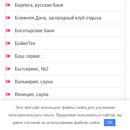
Берлога, русская баня
Ближняя Дача, загородный клуб отдыха
Богатырские бани
БойкоТех
Бош сервис
Бытсервис, №2
Валькирия, сауна
Венеция, сауна
Византия, компания по продаже дверей из
Этот веб-сайт использует файлы cookie для улучшения
массива ольхи, сосны и натурального шпона дуба
пользовательского опыта. Продолжая пользоваться сайтом, вы
даете согласие на использование файлов cookie.
OK
Вираж, мотель