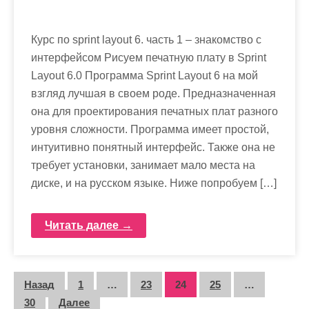
Курс по sprint layout 6. часть 1 – знакомство с
интерфейсом Рисуем печатную плату в Sprint
Layout 6.0 Программа Sprint Layout 6 на мой
взгляд лучшая в своем роде. Предназначенная
она для проектирования печатных плат разного
уровня сложности. Программа имеет простой,
интуитивно понятный интерфейс. Также она не
требует установки, занимает мало места на
диске, и на русском языке. Ниже попробуем […]
Читать далее →
П
Назад
1
…
23
24
25
…
30
Далее