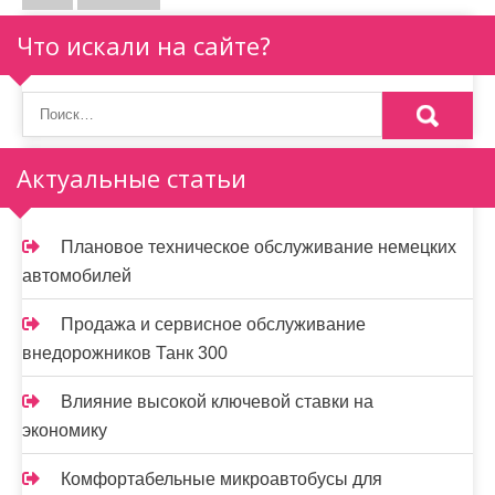
а
г
Что искали на сайте?
и
н
а
Актуальные статьи
ц
и
Плановое техническое обслуживание немецких
автомобилей
я
з
Продажа и сервисное обслуживание
внедорожников Танк 300
а
п
Влияние высокой ключевой ставки на
экономику
и
Комфортабельные микроавтобусы для