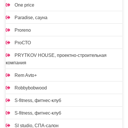
One price
Paradise, сауна
Proreno
ProСТО
PRYTKOV HOUSE, проектно-строительная
компания
Rem Avto+
Robbybobwood
S-fitness, фитнес-клуб
S-fitness, фитнес-клуб
Sl studio, СПА-салон