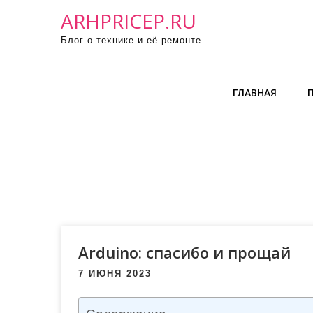
П
ARHPRICEP.RU
р
Блог о технике и её ремонте
о
м
о
ГЛАВНАЯ
т
а
т
ь
к
с
о
д
е
Arduino: спасибо и прощай
р
7 ИЮНЯ 2023
ж
и