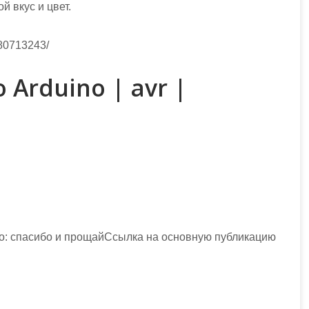
й вкус и цвет.
280713243/
Arduino | avr |
no: спасибо и прощайСсылка на основную публикацию