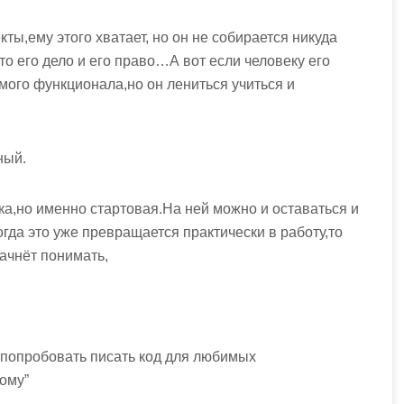
ты,ему этого хватает, но он не собирается никуда
это его дело и его право…А вот если человеку его
мого функционала,но он лениться учиться и
ный.
ка,но именно стартовая.На ней можно и оставаться и
огда это уже превращается практически в работу,то
ачнёт понимать,
о попробовать писать код для любимых
ому”