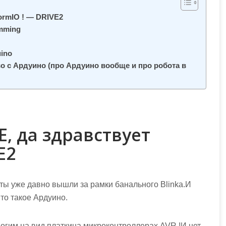
formIO ! — DRIVE2
amming
ino
тво с Ардуино (про Ардуино вообще и про робота в
, да здравствует
E2
кты уже давно вышли за рамки банального Blinka.И
Что такое Ардуино.
огим на вид платкина микроконтроллерах AVR !И нет,