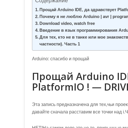
Содержание
м
о
Прощай Arduino IDE, да здравствует Plat
Почему я не люблю Arduino | avr | progr
м
Download video, watch free
у
Введение в язык программирования Ardu
Для тех, кто не в танке или мое знакомс
частности). Часть 1
Arduino: спасибо и прощай
Прощай Arduino IDE
PlatformIO ! — DRIV
Эта запись предназначена для тех,чьи прое
давайте сначала расставим все точки над i.
НЕТ!На самом деле это не те, привычные мн