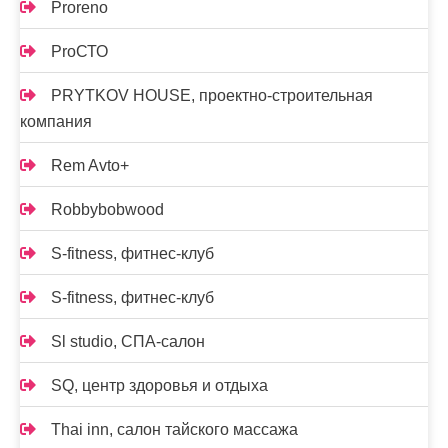
Proreno
ProСТО
PRYTKOV HOUSE, проектно-строительная
компания
Rem Avto+
Robbybobwood
S-fitness, фитнес-клуб
S-fitness, фитнес-клуб
Sl studio, СПА-салон
SQ, центр здоровья и отдыха
Thai inn, салон тайского массажа