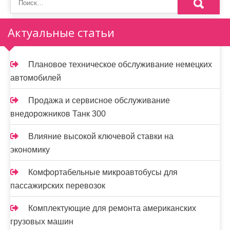
з
а
Актуальные статьи
п
и
Плановое техническое обслуживание немецких
автомобилей
с
я
Продажа и сервисное обслуживание
внедорожников Танк 300
м
Влияние высокой ключевой ставки на
экономику
Комфортабельные микроавтобусы для
пассажирских перевозок
Комплектующие для ремонта американских
грузовых машин