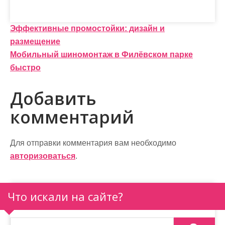
Н
Эффективные промостойки: дизайн и
размещение
а
Мобильный шиномонтаж в Филёвском парке
в
быстро
и
Добавить
г
комментарий
а
ц
Для отправки комментария вам необходимо
и
авторизоваться
.
я
п
Что искали на сайте?
о