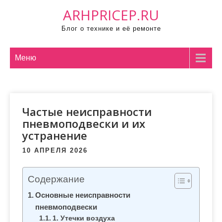
П
ARHPRICEP.RU
р
Блог о технике и её ремонте
о
м
о
Меню
т
а
т
Частые неисправности
ь
пневмоподвески и их
к
устранение
с
о
10 АПРЕЛЯ 2026
д
е
Содержание
р
Основные неисправности
ж
пневмоподвески
и
1. Утечки воздуха