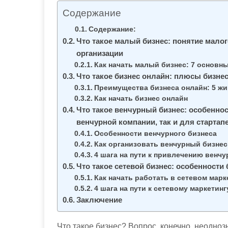
м
Содержание
о
Содержание:
м
Что такое малый бизнес: понятие малог
у
организации
Как начать малый бизнес: 7 основн
Что такое бизнес онлайн: плюсы бизнес
Преимущества бизнеса онлайн: 5 ж
Как начать бизнес онлайн
Что такое венчурный бизнес: особенност
венчурной компании, так и для стартап
Особенности венчурного бизнеса
Как организовать венчурный бизнес:
4 шага на пути к привлечению венч
Что такое сетевой бизнес: особенности 
Как начать работать в сетевом марк
4 шага на пути к сетевому маркетинг
Заключение
Что такое бизнес? Вопрос, конечно, неодноз