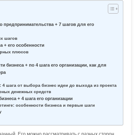
о предпринимательства + 7 шагов для его
ых шагов
а + его особенности
ирных плюсов
и бизнеса + по 4 шага его организации, как для
ера
 4 шага от выбора бизнес идеи до выхода из проекта
урных денежных средств
бизнеса + 4 шага его организации
етинге: особенности бизнеса и первые шаги
у
начный. Его можно рассматривать с разных сторон.