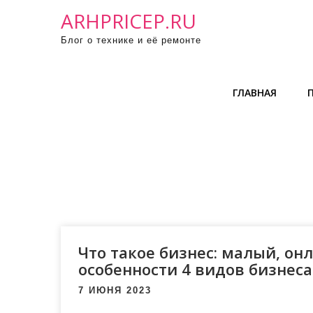
П
ARHPRICEP.RU
р
Блог о технике и её ремонте
о
м
о
ГЛАВНАЯ
т
а
т
ь
к
с
о
д
е
Что такое бизнес: малый, онл
р
особенности 4 видов бизнеса
ж
7 ИЮНЯ 2023
и