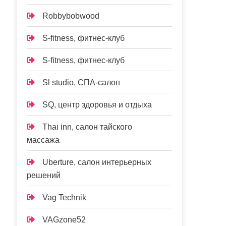
Robbybobwood
S-fitness, фитнес-клуб
S-fitness, фитнес-клуб
Sl studio, СПА-салон
SQ, центр здоровья и отдыха
Thai inn, салон тайского
массажа
Uberture, салон интерьерных
решений
Vag Technik
VAGzone52