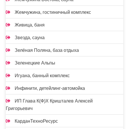
Жемчужина, гостиничный комплекс
Живица, баня
Звезда, сауна
Зелёная Поляна, база отдыха
Зеленецкие Альпы
Игуана, банный комплекс
Инфинити, детейлинг-автомойка
ИП Глава К(Ф)Х Кришталев Алексей
Григорьевич
КарданТехноРесурс