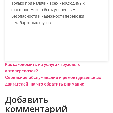
Только при наличии всех необходимых
факторов можно быть уверенным в
безопасности и надежности перевозки
негабаритных грузов.
Н
Как сэкономить на услугах грузовых
автоперевозок?
а
Сервисное обслуживание и ремонт дизельных
в
двигателей: на что обратить внимание
и
Добавить
г
комментарий
а