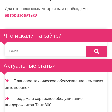
ц
Для отправки комментария вам необходимо
и
авторизоваться
.
я
п
Что искали на сайте?
о
з
а
Актуальные статьи
п
и
Плановое техническое обслуживание немецких
автомобилей
с
я
Продажа и сервисное обслуживание
внедорожников Танк 300
м