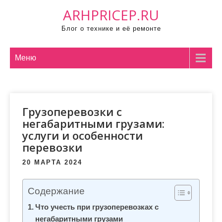
П
ARHPRICEP.RU
р
Блог о технике и её ремонте
о
м
о
Меню
т
а
т
Грузоперевозки с
ь
негабаритными грузами:
к
услуги и особенности
с
перевозки
о
д
20 МАРТА 2024
е
р
Содержание
ж
Что учесть при грузоперевозках с
и
негабаритными грузами