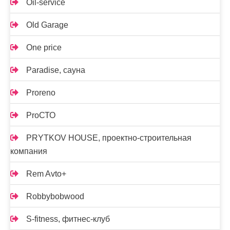
Oil-service
Old Garage
One price
Paradise, сауна
Proreno
ProСТО
PRYTKOV HOUSE, проектно-строительная
компания
Rem Avto+
Robbybobwood
S-fitness, фитнес-клуб