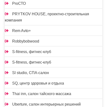
ProСТО
PRYTKOV HOUSE, проектно-строительная
компания
Rem Avto+
Robbybobwood
S-fitness, фитнес-клуб
S-fitness, фитнес-клуб
Sl studio, СПА-салон
SQ, центр здоровья и отдыха
Thai inn, салон тайского массажа
Uberture, салон интерьерных решений