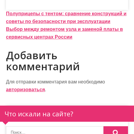
Н
Полуприцепы с тентом: сравнение конструкций и
советы по безопасности при эксплуатации
а
Выбор между ремонтом узла и заменой платы в
в
сервисных центрах России
и
Добавить
г
комментарий
а
ц
Для отправки комментария вам необходимо
и
авторизоваться
.
я
п
Что искали на сайте?
о