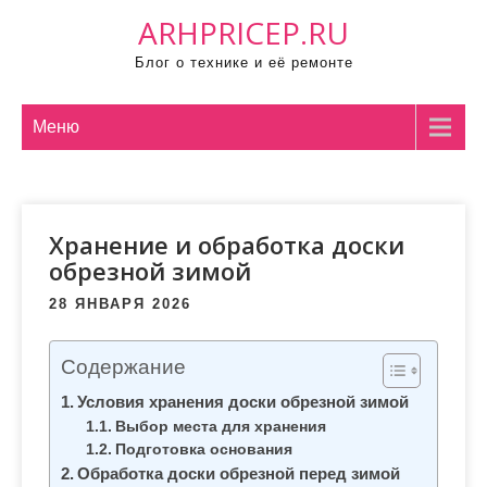
П
ARHPRICEP.RU
р
Блог о технике и её ремонте
о
м
о
Меню
т
а
т
Хранение и обработка доски
ь
обрезной зимой
к
с
28 ЯНВАРЯ 2026
о
д
Содержание
е
Условия хранения доски обрезной зимой
р
Выбор места для хранения
ж
Подготовка основания
и
Обработка доски обрезной перед зимой